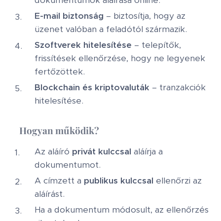
dokumentumok aláírása online.
E-mail biztonság
– biztosítja, hogy az
üzenet valóban a feladótól származik.
Szoftverek hitelesítése
– telepítők,
frissítések ellenőrzése, hogy ne legyenek
fertőzöttek.
Blockchain és kriptovaluták
– tranzakciók
hitelesítése.
🔐
Hogyan működik?
Az aláíró
privát kulccsal
aláírja a
dokumentumot.
A címzett a
publikus kulccsal
ellenőrzi az
aláírást.
Ha a dokumentum módosult, az ellenőrzés