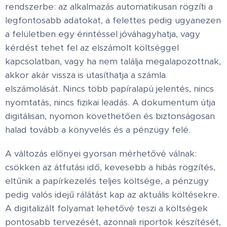
rendszerbe: az alkalmazás automatikusan rögzíti a
legfontosabb adatokat, a felettes pedig ugyanezen
a felületben egy érintéssel jóváhagyhatja, vagy
kérdést tehet fel az elszámolt költséggel
kapcsolatban, vagy ha nem találja megalapozottnak,
akkor akár vissza is utasíthatja a számla
elszámolását. Nincs több papíralapú jelentés, nincs
nyomtatás, nincs fizikai leadás. A dokumentum útja
digitálisan, nyomon követhetően és biztonságosan
halad tovább a könyvelés és a pénzügy felé.
A változás előnyei gyorsan mérhetővé válnak:
csökken az átfutási idő, kevesebb a hibás rögzítés,
eltűnik a papírkezelés teljes költsége, a pénzügy
pedig valós idejű rálátást kap az aktuális költésekre.
A digitalizált folyamat lehetővé teszi a költségek
pontosabb tervezését, azonnali riportok készítését,