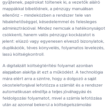
gyűjtenek, papírokat töltenek ki, a vezetők aláíró
mappákkal bíbelődnek, a pénzügy manuálisan
ellenőriz – mindeközben a rendszer tele van
hibalehetőséggel, késedelemmel és felesleges
adminisztrációval. Mindez nemcsak a hatékonyságot
csökkenti, hanem valós pénzügyi kockázatot is
jelent: elúszó vagy egyenesen elvesző bizonylatok,
duplikációk, téves könyvelés, folyamatos levelezés,
lassú költségkontroll.
A digitalizált költségtérítési folyamat azonban
alapjaiban alakítja át ezt a működést. A technológia
mára elért arra a szintre, hogy a dolgozó a saját
okostelefonjával lefotózza a számlát és a rendszer
automatikusan elindítja a teljes jóváhagyási és
feldolgozási folyamatot, mivel a számla lefotózása
után az azonnal bekerül a költségelszámolási