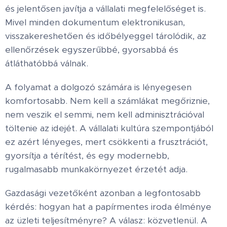
és jelentősen javítja a vállalati megfelelőséget is.
Mivel minden dokumentum elektronikusan,
visszakereshetően és időbélyeggel tárolódik, az
ellenőrzések egyszerűbbé, gyorsabbá és
átláthatóbbá válnak.
A folyamat a dolgozó számára is lényegesen
komfortosabb. Nem kell a számlákat megőriznie,
nem veszik el semmi, nem kell adminisztrációval
töltenie az idejét. A vállalati kultúra szempontjából
ez azért lényeges, mert csökkenti a frusztrációt,
gyorsítja a térítést, és egy modernebb,
rugalmasabb munkakörnyezet érzetét adja.
Gazdasági vezetőként azonban a legfontosabb
kérdés: hogyan hat a papírmentes iroda élménye
az üzleti teljesítményre? A válasz: közvetlenül. A