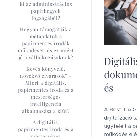
ki az adminisztrációs
papírhegyek
fogságából?
Hogyan támogatják a
metaadatok a
papírmentes irodák
működését, és ez miért
jó a vállalkozásoknak?
Digitáli
Kevés könyvelő,
dokume
növekvő elvárások” –
Miért a digitális,
és
papírmentes iroda és a
mesterséges
intelligencia
A Best-T.A.G.
alkalmazása a kiút?
digitalizáció 
A digitális,
ügyfeleit a p
papírmentes iroda és a
működés elé
mesterséges