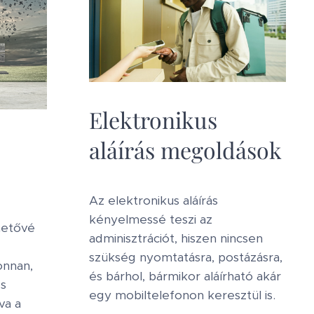
Elektronikus
aláírás megoldások
Az elektronikus aláírás
kényelmessé teszi az
ehetővé
adminisztrációt, hiszen nincsen
szükség nyomtatásra, postázásra,
onnan,
és bárhol, bármikor aláírható akár
és
egy mobiltelefonon keresztül is.
va a