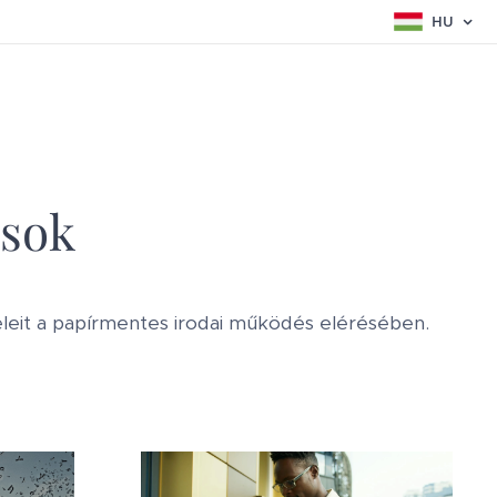
HU
ások
gyfeleit a papírmentes irodai működés elérésében.