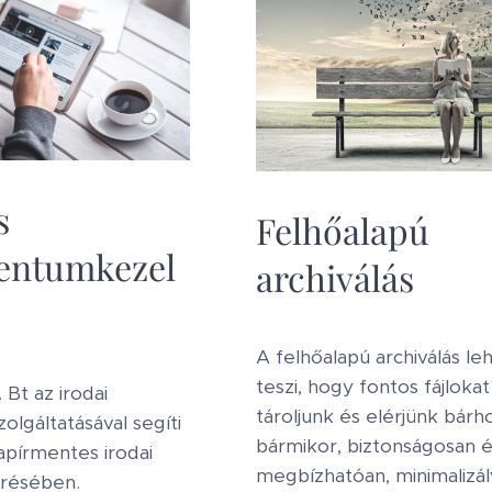
s
Felhőalapú
ntumkezel
archiválás
A felhőalapú archiválás l
teszi, hogy fontos fájlokat
 Bt az irodai
tároljunk és elérjünk bárh
szolgáltatásával segíti
bármikor, biztonságosan 
apírmentes irodai
megbízhatóan, minimalizál
résében.